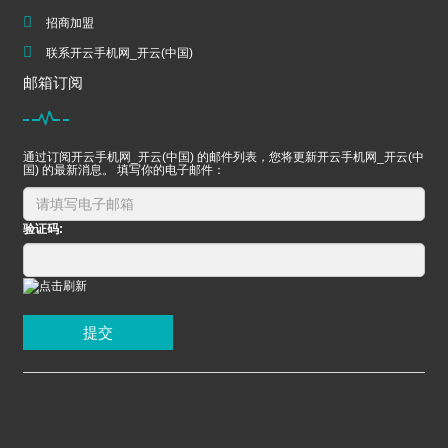
招商加盟
联系开云手机网_开云(中国)
邮箱订阅
通过订阅开云手机网_开云(中国) 的邮件列表，您将更新开云手机网_开云(中
国) 的最新消息。 填写你的电子邮件：
验证码:
提交