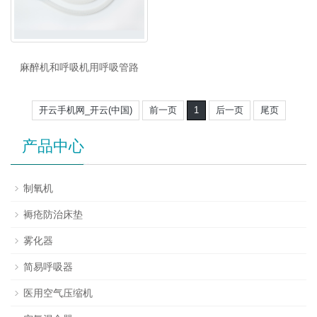
麻醉机和呼吸机用呼吸管路
开云手机网_开云(中国)
前一页
1
后一页
尾页
产品中心
制氧机
褥疮防治床垫
雾化器
简易呼吸器
医用空气压缩机