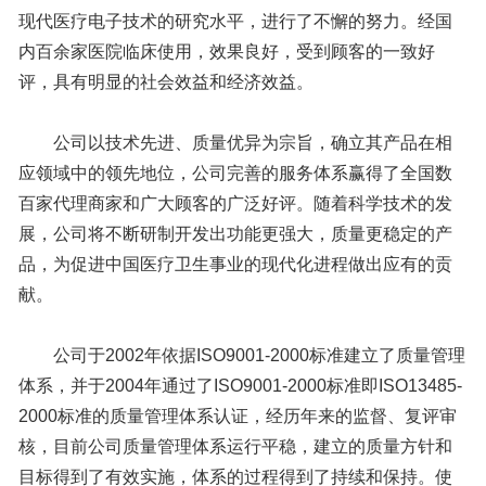
现代医疗电子技术的研究水平，进行了不懈的努力。经国
内百余家医院临床使用，效果良好，受到顾客的一致好
评，具有明显的社会效益和经济效益。
公司以技术先进、质量优异为宗旨，确立其产品在相
应领域中的领先地位，公司完善的服务体系赢得了全国数
百家代理商家和广大顾客的广泛好评。随着科学技术的发
展，公司将不断研制开发出功能更强大，质量更稳定的产
品，为促进中国医疗卫生事业的现代化进程做出应有的贡
献。
公司于2002年依据ISO9001-2000标准建立了质量管理
体系，并于2004年通过了ISO9001-2000标准即ISO13485-
2000标准的质量管理体系认证，经历年来的监督、复评审
核，目前公司质量管理体系运行平稳，建立的质量方针和
目标得到了有效实施，体系的过程得到了持续和保持。使