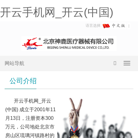
开云手机网_开云(中国)
语言选择:
网站导航
Toggl
navig
公司介绍
开云手机网_开云
(中国) 成立于2001年11
月13日，注册资本300
万元，公司地处北京市
房山区琉璃河镇路村的