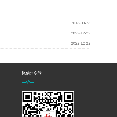
2018-09-28
2022-12-22
2022-12-22
微信公众号