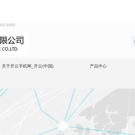
3-6860
关于开云手机网_开云(中国)
产品中心