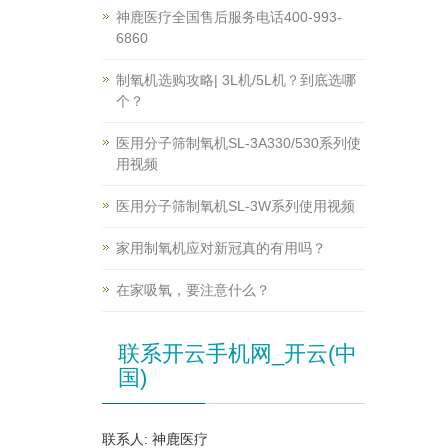
神鹿医疗全国售后服务电话400-993-
6860
制氧机选购攻略| 3L机/5L机？到底选哪
个？
医用分子筛制氧机SL-3A330/530系列使
用视频
医用分子筛制氧机SL-3W系列使用视频
家用制氧机应对新冠真的有用吗？
在家吸氧，要注意什么？
联系开云手机网_开云(中
国)
联系人: 神鹿医疗