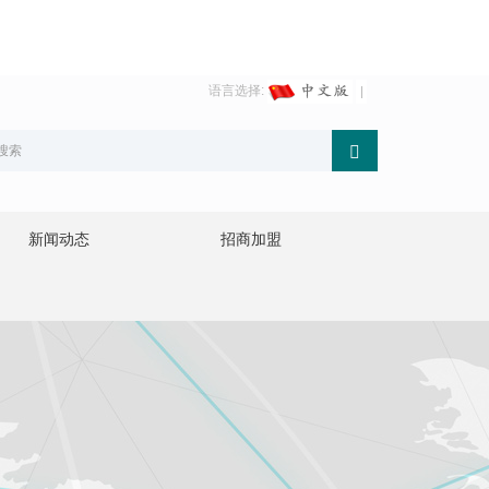
语言选择:
新闻动态
招商加盟